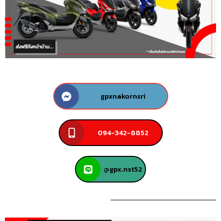
gpxnakornsri
094-342-8852
@gpx.nst52