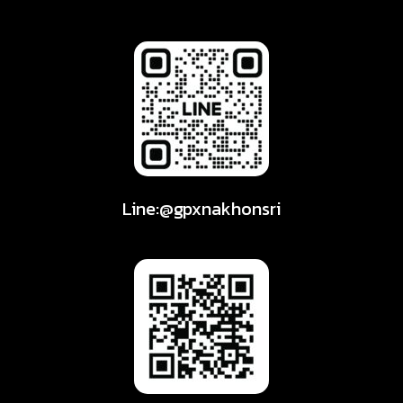
Line:@gpxnakhonsri