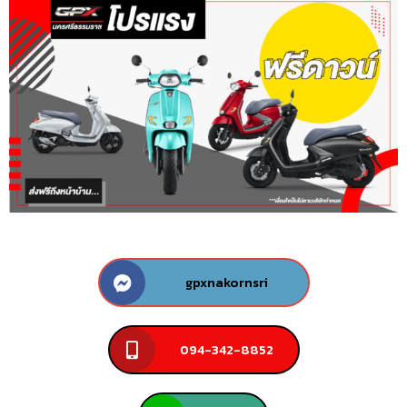
gpxnakornsri
094-342-8852