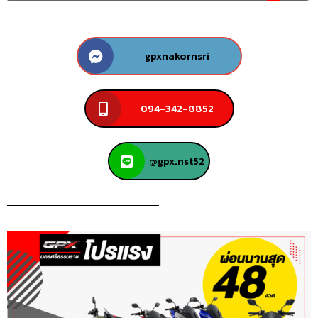
gpxnakornsri
094-342-8852
@gpx.nst52