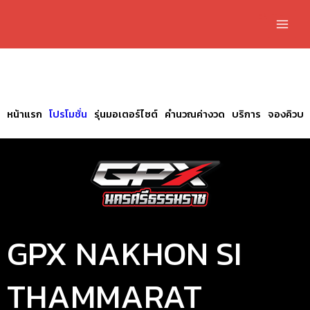
EN
TH
หน้าแรก
โปรโมชั่น
รุ่นมอเตอร์ไซต์
คำนวณค่างวด
บริการ
จองคิวบร
GPX NAKHON SI
THAMMARAT