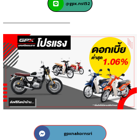
@gpx.nst52
gpxnakornsri